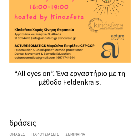
n
c
e
.
M
o
v
e
“All eyes on”. Ένα εργαστήριο με τη
m
μέθοδο Feldenkrais.
e
n
t
.
T
δράσεις
h
e
ΟΜΑΔΕΣ
ΠΑΡΟΥΣΙΑΣΕΙΣ
ΣΕΜΙΝΑΡΙΑ