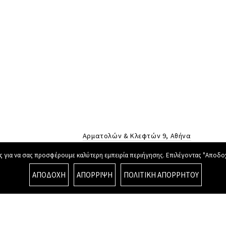
Αρματολών & Κλεφτών 9, Αθήνα
T
:
6948272658
/
6977976645
 για να σας προσφέρουμε καλύτερη εμπειρία περιήγησης. Επιλέγοντας "Αποδοχή
E
:
info@kinosfera.gr
ΑΠΟΔΟΧΉ
ΑΠΌΡΡΙΨΗ
ΠΟΛΙΤΙΚΉ ΑΠΟΡΡΉΤΟΥ