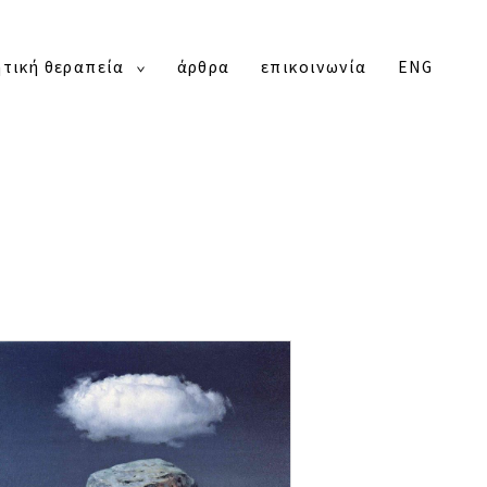
ητική θεραπεία
άρθρα
επικοινωνία
ENG
toggle
child
menu