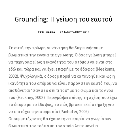
n
c
Grounding: Η γείωση του εαυτού
e
.
ΣΕΜΙΝΑΡΙΑ
27 ΙΑΝΟΥΑΡΊΟΥ 2018
M
o
Σε αυτή την τρίωρη συνάντηση θα διερευνήσουμε
v
βιωματικά την έννοια της γείωσης. Ο όρος γείωση μπορεί
e
να περιγραφεί ως η ικανότητα του ατόμου να είναι στο
m
εδώ και τώρα και να έχει επαφή με το έδαφος (Meekums,
e
2002). Ψυχολογικά, ο όρος μπορεί να κατανοηθεί και ως η
n
ικανότητα του ατόμου να είναι παρόν στον εαυτό του, να
t
αισθάνεται “σαν στο σπίτι του” με το σώμα και τον νου
.
του (Hackney, 2002). Περιγράφει επίσης τη σχέση που έχει
το άτομο με το έδαφος, το πώς βρίσκει εκεί στήριξη για
T
να επιτύχει την ισορροπία (Panhofer, 2006).
h
Οι συμμετέχοντες θα έχουν την ευκαιρία να γνωρίσουν
e
βιωματικά τον τρόπο με τον οποίο λειτουργεί η