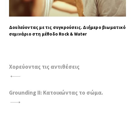
Δουλεύοντας με τις συγκρούσεις. Διήμερο βιωματικό
σεμινάριο στη μέθοδο Rock & Water
Χορεύοντας τις αντιθέσεις
Π
λ
Grounding ΙΙ: Κατοικώντας το σώμα.
ο
ή
γ
η
σ