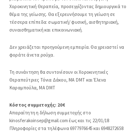
r
Χοροκινητική Θεραπεία, προσεγγίζοντας δημιουργικά το
a
θέμα της γείωσης. Θα εξερευνήσουμε τη γε
ίωση σε
p
τέσσερα επίπεδα: σωματική/ φυσική, αισθητηριακή,
y
συναισθηματική και επικοινωνιακή.
Δεν χρειάζεται προηγούμενη εμπειρία. Θα χρειαστεί να
φοράτε άνετα ρούχα.
Τη συνάντηση θα συντονίσουν οι Χοροκινητικές
Θεραπεύτριες Τόνια Δάκου, MA DMT και Έλενα
Καραμπούλα, MA DMT
Κόστος συμμετοχής: 20€
Απαραίτητη η δήλωση συμμετοχής στο
kinosferakoinsep@gmail.com
έως και τις 22/01/18
Πληροφορίες στα τηλέφωνα 6977976645 και 6948272658