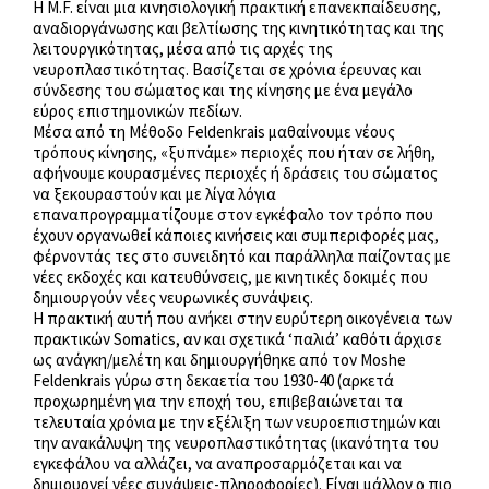
Η Μ.F. είναι μια κινησιολογική πρακτική επανεκπαίδευσης,
αναδιοργάνωσης και βελτίωσης της κινητικότητας και της
λειτουργικότητας, μέσα από τις αρχές της
νευροπλαστικότητας. Βασίζεται σε χρόνια έρευνας και
σύνδεσης του σώματος και της κίνησης με ένα μεγάλο
εύρος επιστημονικών πεδίων.
Μέσα από τη Μέθοδο Feldenkrais μαθαίνουμε νέους
τρόπους κίνησης, «ξυπνάμε» περιοχές που ήταν σε λήθη,
αφήνουμε κουρασμένες περιοχές ή δράσεις του σώματος
να ξεκουραστούν και με λίγα λόγια
επαναπρογραμματίζουμε στον εγκέφαλο τον τρόπο που
έχουν οργανωθεί κάποιες κινήσεις και συμπεριφορές μας,
φέρνοντάς τες στο συνειδητό και παράλληλα παίζοντας με
νέες εκδοχές και κατευθύνσεις, με κινητικές δοκιμές που
δημιουργούν νέες νευρωνικές συνάψεις.
Η πρακτική αυτή που ανήκει στην ευρύτερη οικογένεια των
πρακτικών Somatics, αν και σχετικά ‘παλιά’ καθότι άρχισε
ως ανάγκη/μελέτη και δημιουργήθηκε από τον Moshe
Feldenkrais γύρω στη δεκαετία του 1930-40 (αρκετά
προχωρημένη για την εποχή του, επιβεβαιώνεται τα
τελευταία χρόνια με την εξέλιξη των νευροεπιστημών και
την ανακάλυψη της νευροπλαστικότητας (ικανότητα του
εγκεφάλου να αλλάζει, να αναπροσαρμόζεται και να
δημιουργεί νέες συνάψεις-πληροφορίες). Είναι μάλλον ο πιο